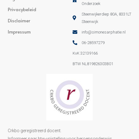
Onderzoek
Privacybeleid
Steenwijkerdiep 80A, 8331LT
Disclaimer
Steenwijk
Impressum
info@simonesarphatie.nl
06-28597279
KvK 32139166
BTW NL819826303B01
Crkbo geregistreerd docent.
Informeer naar btw-vrijstelling voor beroepsonderwijs.