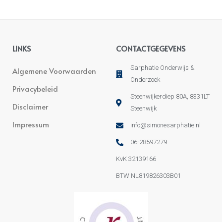
LINKS
CONTACTGEGEVENS
Sarphatie Onderwijs &
Algemene Voorwaarden
Onderzoek
Privacybeleid
Steenwijkerdiep 80A, 8331LT
Disclaimer
Steenwijk
Impressum
info@simonesarphatie.nl
06-28597279
KvK 32139166
BTW NL819826303B01