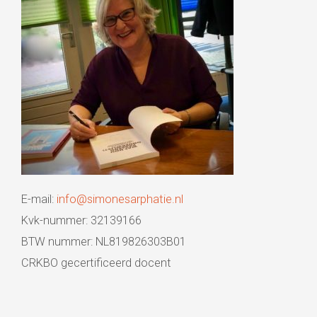
E-mail:
info@simonesarphatie.nl
Kvk-nummer: 32139166
BTW nummer: NL819826303B01
CRKBO gecertificeerd docent